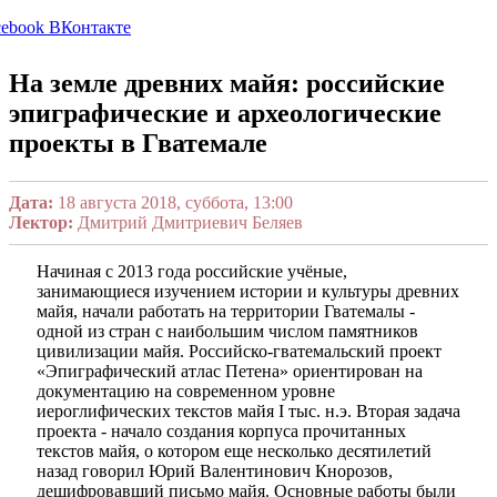
cebook
ВКонтакте
На земле древних майя: российские
эпиграфические и археологические
проекты в Гватемале
Дата:
18 августа 2018, суббота, 13:00
Лектор:
Дмитрий Дмитриевич Беляев
Начиная с 2013 года российские учёные,
занимающиеся изучением истории и культуры древних
майя, начали работать на территории Гватемалы -
одной из стран с наибольшим числом памятников
цивилизации майя. Российско-гватемальский проект
«Эпиграфический атлас Петена» ориентирован на
документацию на современном уровне
иероглифических текстов майя I тыс. н.э. Вторая задача
проекта - начало создания корпуса прочитанных
текстов майя, о котором еще несколько десятилетий
назад говорил Юрий Валентинович Кнорозов,
дешифровавший письмо майя. Основные работы были