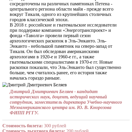
сосредоточены на различных памятниках Петена -
центрального региона области майя - прежде всего
вокруг Тикаля, одного из крупнейших столичных
городов классической эпохи.
В 2018 г. российские и гватемальские исследователи
при поддержке компании «Энерготранспроект» и
фонда «Таволга» провели первый сезон
археологических раскопок в Эль-Энканто. Эль-
Энканто - небольшой памятник на северо-запад от
Тикаля. Он был обследован американскими
археологами в 1920-е и 1960-е гг., а также
гватемальскими специалистами в 1970-е гг. Новые
раскопки показали, что Эль-Энканто был существенно
больше, чем считалось ранее, его история также
началась гораздо раньше.
Дмитрий Дмитриевич Беляев - кандидат
исторических наук, доцент, ведущий научный
сотрудник, заместитель директора Учебно-научного
Мезоамериканского центра им. Ю. В. Кнорозова
ФИПП РГГУ.
Стоимость билета:
300 рублей
Стоимость льготного билета:
200 рублей